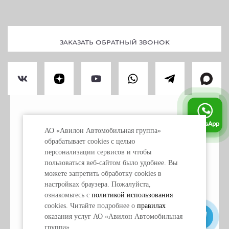
ЗАКАЗАТЬ ОБРАТНЫЙ ЗВОНОК
ПРАВОВАЯ ИНФОРМАЦИЯ
АО «Авилон Автомобильная группа»
ПЕРСОНАЛЬНЫЕ ДАННЫЕ
обрабатывает cookies с целью
ИСПОЛЬЗОВАНИЕ COOKIE
персонализации сервисов и чтобы
пользоваться веб-сайтом было удобнее. Вы
можете запретить обработку сookies в
«Обращаем ваше внимание на то, что данный
настройках браузера. Пожалуйста,
интернет-сайт носит исключительно
информационный характер и ни при каких условиях
ознакомьтесь с
политикой использования
не является публичной офертой, определяемой
cookies. Читайте подробнее о
правилах
положениями ст. 437 Гражданского кодекса
оказания услуг АО «Авилон Автомобильная
Российской Федерации. Для получения подробной
информации о наличии и стоимости автомобилей
группа».