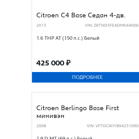
Citroen C4 Base Седан 4-дв.
2013
VIN: Z8TND5FEADM044006
1.6 THP AT (150 л.с.) Белый
425 000
₽
ПОДРОБНЕЕ
Citroen Berlingo Base First
минивэн
2008
VIN: VF7GCWJYB94251090
1.9 D MT (69 л.с.) Белый