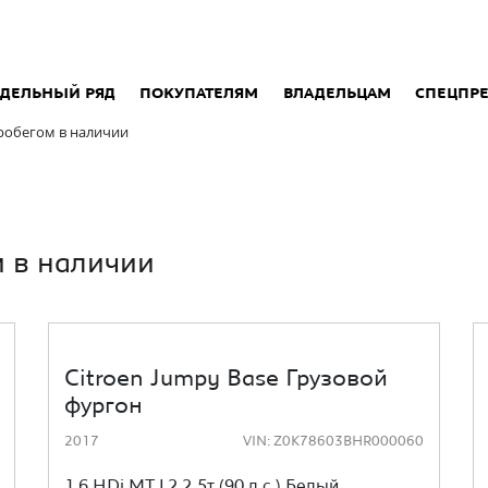
ДЕЛЬНЫЙ РЯД
ПОКУПАТЕЛЯМ
ВЛАДЕЛЬЦАМ
СПЕЦПР
пробегом в наличии
м в наличии
Citroen Jumpy Base Грузовой
фургон
2017
VIN: Z0K78603BHR000060
1.6 HDi MT L2 2.5т (90 л.с.) Белый