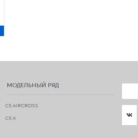
МОДЕЛЬНЫЙ РЯД
C5 AIRCROSS
C5 X