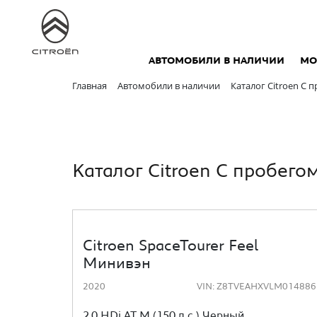
АВТОМОБИЛИ В НАЛИЧИИ
МО
Главная
Автомобили в наличии
Каталог Citroen С 
Каталог Citroen С пробего
Citroen SpaceTourer Feel
Минивэн
2020
VIN: Z8TVEAHXVLM014886
2.0 HDi AT M (150 л.с.) Черный