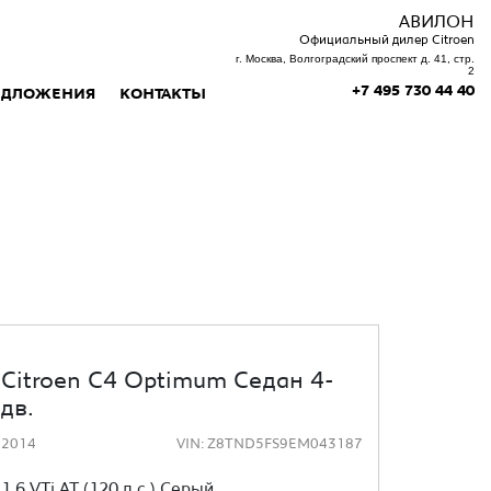
AВИЛОН
Официальный дилер Citroen
г. Москва, Волгоградский проспект д. 41, стр.
2
+7 495 730 44 40
ЕДЛОЖЕНИЯ
КОНТАКТЫ
Citroen C4 Optimum Седан 4-
дв.
2014
VIN: Z8TND5FS9EM043187
1.6 VTi AT (120 л.с.) Серый