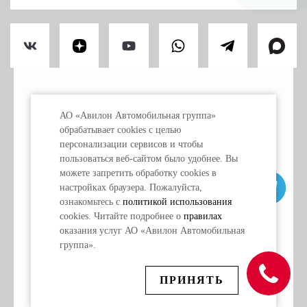
ПРАВОВАЯ ИНФОРМАЦИЯ
АО «Авилон Автомобильная группа»
ПЕРСОНАЛЬНЫЕ ДАННЫЕ
обрабатывает cookies с целью
ИСПОЛЬЗОВАНИЕ COOKIE
персонализации сервисов и чтобы
пользоваться веб-сайтом было удобнее. Вы
можете запретить обработку сookies в
«Обращаем ваше внимание на то, что данный
настройках браузера. Пожалуйста,
интернет-сайт носит исключительно
информационный характер и ни при каких условиях
ознакомьтесь с
политикой использования
не является публичной офертой, определяемой
cookies. Читайте подробнее о
правилах
положениями ст. 437 Гражданского кодекса
оказания услуг АО «Авилон Автомобильная
Российской Федерации. Для получения подробной
информации о наличии и стоимости автомобилей
группа».
Citroen, об условиях и времени проведения акций,
пожалуйста, обращайтесь к специалистам отдела
продаж официального дилера АВИЛОН Citroen или
ПРИНЯТЬ
по телефону +7 495 730 44 40.