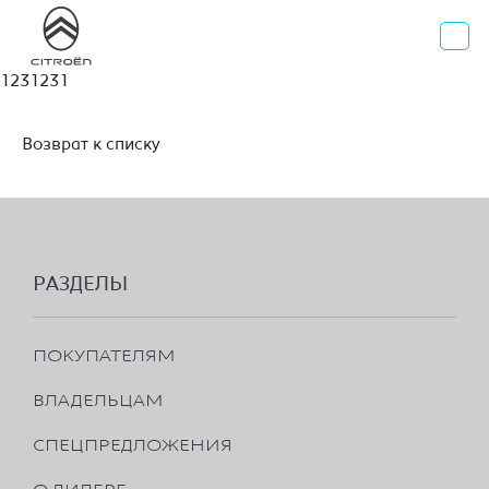
AВИЛОН
Официальный дилер Citroen
г. Москва, Волгоградский проспект д. 41, стр. 2
+7 495 730 44 40
1231231
Возврат к списку
РАЗДЕЛЫ
ПОКУПАТЕЛЯМ
ВЛАДЕЛЬЦАМ
СПЕЦПРЕДЛОЖЕНИЯ
О ДИЛЕРЕ